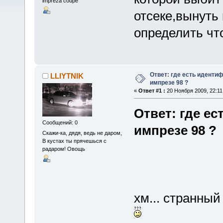
impreza coupe
отсеке,вынуть
определить чт
Ответ: где есть иденти
LLIYTNIK
импрезе 98 ?
«
Ответ #1 :
20 Ноября 2009, 22:11
Ответ: где е
Сообщений: 0
импрезе 98 ?
Скажи-ка, дядя, ведь не даром,
В кустах ты прячешься с
радаром! Овощь
хм... странный