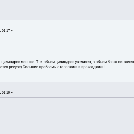
 01:17 »
 цилиндров меньше! Т. е. объем цилиндров увеличен, а объем блока оставле
ется ресурс) Большие проблемы с головками и прокладками!
 01:19 »