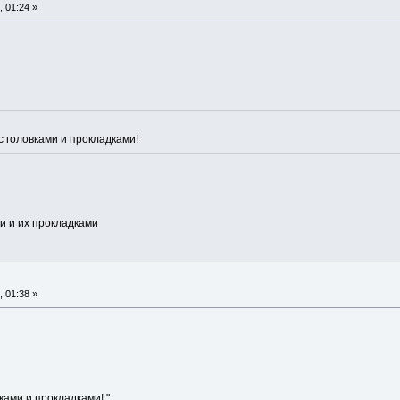
 01:24 »
 головками и прокладками!
и и их прокладками
 01:38 »
ами и прокладками! "