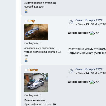
Лупатик(снова в строю.)))
боевой Ваз 2104
Ответ: Вопрос????
uriy
«
Ответ #3 :
30 Мая 2009,
Ответ: Вопрос?
Сообщений: 0
опаздавшему порасёнку-
Расстояние между стенками
титька возле жопы Impreza GT
нагрузкам(немного уменьша
"97
Ответ: Вопрос????
Dozik
«
Ответ #4 :
30 Мая 2009,
Ответ: Вопрос?
Сообщений: 0
Винил это ко мне.
Лупатик(снова в строю.)))