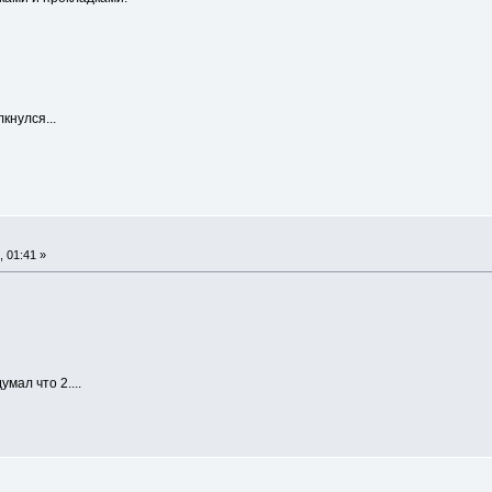
лкнулся...
 01:41 »
умал что 2....