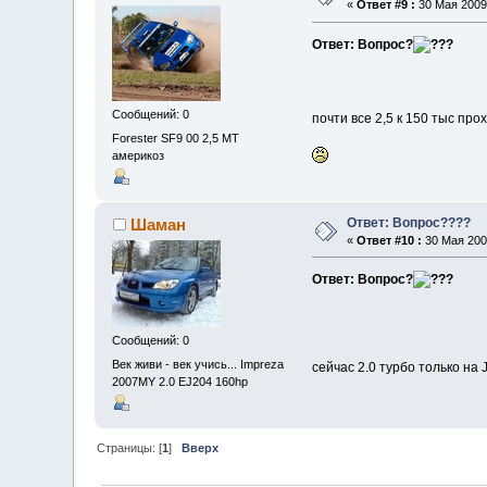
«
Ответ #9 :
30 Мая 2009,
Ответ: Вопрос?
Сообщений: 0
почти все 2,5 к 150 тыс про
Forester SF9 00 2,5 МТ
америкоз
Ответ: Вопрос????
Шаман
«
Ответ #10 :
30 Мая 2009
Ответ: Вопрос?
Сообщений: 0
Век живи - век учись... Impreza
сейчас 2.0 турбо только на
2007MY 2.0 EJ204 160hp
Страницы: [
1
]
Вверх