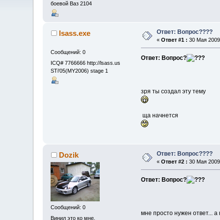
боевой Ваз 2104
Ответ: Вопрос????
lsass.exe
«
Ответ #1 :
30 Мая 2009,
Сообщений: 0
Ответ: Вопрос?
ICQ# 7766666 http://lsass.us
STi'05(MY2006) stage 1
зря ты создал эту тему
ща начнется
Ответ: Вопрос????
Dozik
«
Ответ #2 :
30 Мая 2009,
Ответ: Вопрос?
Сообщений: 0
мне просто нужен ответ... а
Винил это ко мне.