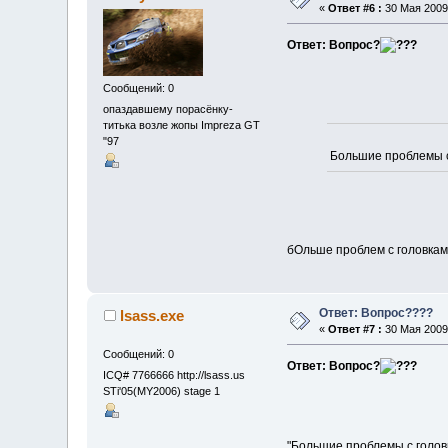
«
Ответ #6 :
30 Мая 2009,
Ответ: Вопрос?
Сообщений: 0
опаздавшему порасёнку-
титька возле жопы Impreza GT
"97
Большие проблемы с
бОльше проблем с головкам
Ответ: Вопрос????
lsass.exe
«
Ответ #7 :
30 Мая 2009,
Сообщений: 0
Ответ: Вопрос?
ICQ# 7766666 http://lsass.us
STi'05(MY2006) stage 1
"Большие проблемы с головк