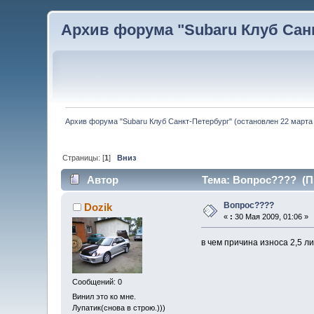
Архив форума "Subaru Клуб Санкт
Архив форума "Subaru Клуб Санкт-Петербург" (остановлен 22 марта 
Страницы: [
1
]
Вниз
Автор
Тема: Вопрос???? (Пр
Вопрос????
Dozik
«
:
30 Мая 2009, 01:06 »
в чем причина износа 2,5 л
Сообщений: 0
Винил это ко мне.
Лупатик(снова в строю.)))