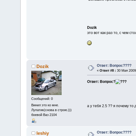
Dozik
это вот как раз то, с чем сто
Ответ: Вопрос????
Dozik
«
Ответ #8 :
30 Мая 2009,
Ответ: Вопрос?
Сообщений: 0
Винил это ко мне.
а у тебя 2.5 ?? я почему то д
Лупатик(снова в строю.)))
боевой Ваз 2104
Ответ: Вопрос????
leshiy