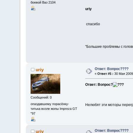
боевой Ваз 2104
uriy
спасибо
"Большие проблемы с голов
Ответ: Вопрос????
uriy
«
Ответ #5 :
30 Мая 2009,
Ответ: Вопрос?
Сообщений: 0
опаздавшему порасёнку-
Нелюбят эти моторы перегр
титька возле жопы Impreza GT
"97
Ответ: Вопрос????
uriy