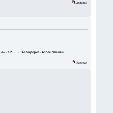
Записан
н как на 2.0L. КШМ подвержен более сильным
Записан