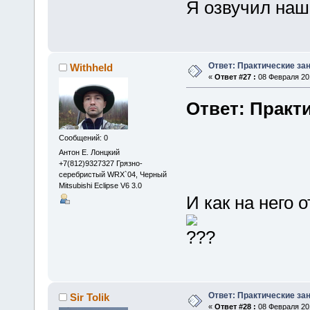
Я озвучил на
Ответ: Практические зан
Withheld
«
Ответ #27 :
08 Февраля 201
Ответ: Практи
Сообщений: 0
Антон Е. Лонцкий
+7(812)9327327 Грязно-
серебристый WRX`04, Черный
Mitsubishi Eclipse V6 3.0
И как на него
Ответ: Практические зан
Sir Tolik
«
Ответ #28 :
08 Февраля 201