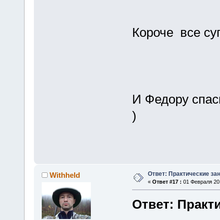
Короче все су
И Федору спаси
)
Ответ: Практические зан
Withheld
«
Ответ #17 :
01 Февраля 201
Ответ: Практи