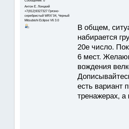
Сообщений: 0
Антон Е. Лонцкий
+7(812)9327327 Грязно-
серебристый WRX`04, Черный
Mitsubishi Eclipse V6 3.0
В общем, ситу
набирается гр
20е число. Пок
6 мест. Желаю
вождения велко
Дописывайтесь
есть вариант 
тренажерах, а 