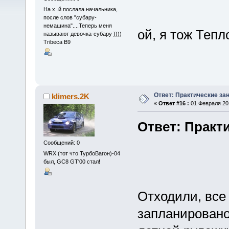
На х..й послала начальника,
после слов "субару-
немашина"....Теперь меня
ой, я тож Тепл
называют девочка-субару ))))
Tribeca B9
Ответ: Практические зан
klimers.2K
«
Ответ #16 :
01 Февраля 201
Ответ: Практи
Сообщений: 0
WRX (тот что ТурбоВагон)-04
был, GC8 GT'00 стал!
Отходили, все
запланировано