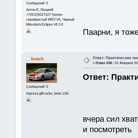
Сообщений: 0
Антон Е. Лонцкий
+7(812)9327327 Грязно-
серебристый WRX`04, Черный
Mitsubishi Eclipse V6 3.0
Паарни, я тоже
Ответ: Практические зан
kvach
«
Ответ #18 :
01 Февраля 201
Ответ: Практи
Сообщений: 0
impreza gf8 turbo, bmw 135i
вчера сил хва
и посмотреть