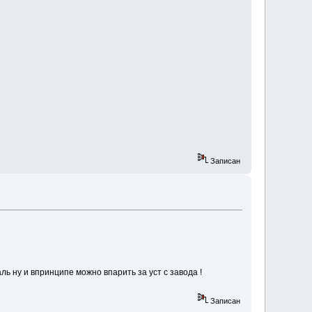
Записан
ь ну и впринципе можно впарить за уст с завода !
Записан