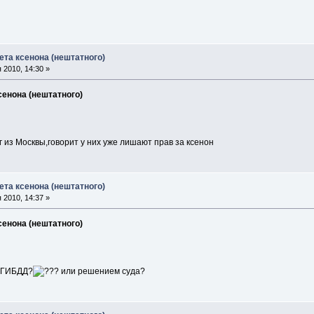
ета ксенона (нештатного)
 2010, 14:30 »
сенона (нештатного)
г из Москвы,говорит у них уже лишают прав за ксенон
ета ксенона (нештатного)
 2010, 14:37 »
сенона (нештатного)
 ГИБДД?
или решением суда?