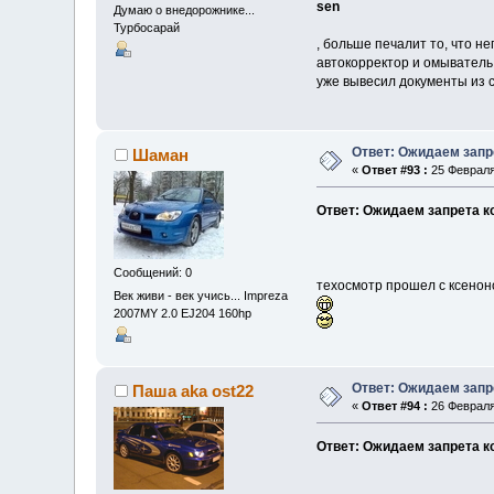
sen
Думаю о внедорожнике...
Турбосарай
, больше печалит то, что н
автокорректор и омыватель 
уже вывесил документы из с
Ответ: Ожидаем запр
Шаман
«
Ответ #93 :
25 Февраля
Ответ: Ожидаем запрета к
Сообщений: 0
техосмотр прошел с ксенон
Век живи - век учись... Impreza
2007MY 2.0 EJ204 160hp
Ответ: Ожидаем запр
Паша aka ost22
«
Ответ #94 :
26 Февраля
Ответ: Ожидаем запрета к