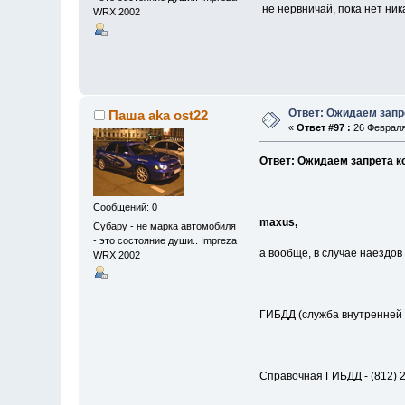
не нервничай, пока нет ник
WRX 2002
Ответ: Ожидаем запр
Паша aka ost22
«
Ответ #97 :
26 Февраля
Ответ: Ожидаем запрета к
Сообщений: 0
maxus,
Субару - не марка автомобиля
- это состояние души.. Impreza
а вообще, в случае наездов
WRX 2002
ГИБДД (служба внутренней б
Справочная ГИБДД - (812) 