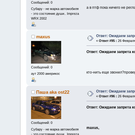
Сообщений: 0
а в птф пока ничего не рег
Субару - не марка автомобиля
- это состояние души.. Impreza
WRX 2002
Ответ: Ожидаем запр
maxus
«
Ответ #95 :
26 Февраля 
Ответ: Ожидаем запрета к
Сообщений: 0
кто-нить еще звонил?прове
аут 2000 америкос
Ответ: Ожидаем запр
Паша aka ost22
«
Ответ #96 :
26 Февраля
Ответ: Ожидаем запрета к
Сообщений: 0
maxus,
Субару - не марка автомобиля
- это состояние души.. Impreza