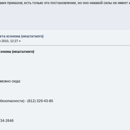
аких приказов, есть только это постановление, но оно никакой силы не имеет
ета ксенона (нештатного)
 2010, 12:27 »
сенона (нештатного)
 можно сюда:
езопасности) - (812) 329-43-80
234-2646