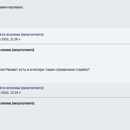
ламентировано..
ета ксенона (нештатного)
2010, 11:28 »
сенона (нештатного)
рял?может есть и в питере такая справочная служба?
ета ксенона (нештатного)
 2010, 12:24 »
сенона (нештатного)