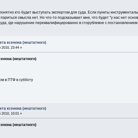
епонятно кто будет выступать экспертом для суда. Если пункты инструментальн
париться смысла нет. Но что-то подсказывает мне, что будет "у нас нет основ
уда, где нарушение переквалифицированно в сторублевое с постановлением "
ета ксенона (нештатного)
 2010, 23:44 »
сенона (нештатного)
ом в ПТФ в субботу
ета ксенона (нештатного)
 2010, 10:01 »
сенона (нештатного)