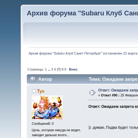
Архив форума "Subaru Клуб Санкт
Архив форума "Subaru Клуб Санкт-Петербург" (остановлен 22 марта 
Страницы:
1
...
5
6
[
7
]
8
9
Вниз
Автор
Тема: Ожидаем запрет
Ответ: Ожидаем запр
Tys
«
Ответ #90 :
25 Февраля
Ответ: Ожидаем запрета к
Сообщений: 0
)) думаю, Падва будет тольк
Цель, которая никуда не ведет,
заводит дальше всего...