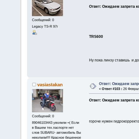
Ответ: Ожидаем запрета к
Сообщений: 0
Legacy TS-R 97г
TRS600
Ну пока линзу ставишь и до
Ответ: Ожидаем запр
vasiastakan
«
Ответ #103 :
26 Феврал
Ответ: Ожидаем запрета к
Сообщений: 0
rороче нужен гидрокорректо
89046103443 уволили =( Если
в Вашем тех.паспорте нет
слов SUBARU- автомобиль Вы
некупили!!!! Красное бешенное