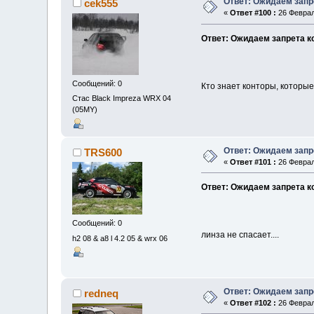
Ответ: Ожидаем запр
cek555
«
Ответ #100 :
26 Феврал
Ответ: Ожидаем запрета к
Сообщений: 0
Кто знает конторы, которы
Стас Black Impreza WRX 04
(05MY)
Ответ: Ожидаем запр
TRS600
«
Ответ #101 :
26 Феврал
Ответ: Ожидаем запрета к
Сообщений: 0
линза не спасает....
h2 08 & a8 l 4.2 05 & wrx 06
Ответ: Ожидаем запр
redneq
«
Ответ #102 :
26 Феврал