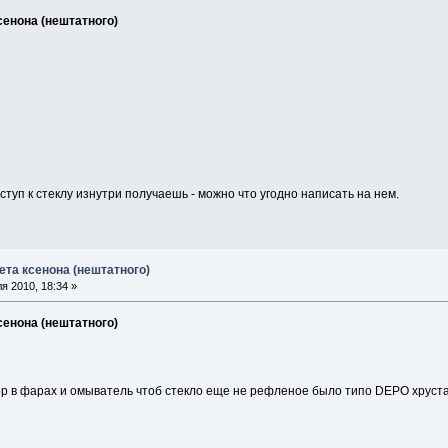
сенона (нештатного)
ступ к стеклу изнутри получаешь - можно что угодно написать на нем.
ета ксенона (нештатного)
я 2010, 18:34 »
сенона (нештатного)
р в фарах и омыватель чтоб стекло еще не рефленое было типо DEPO хрустал