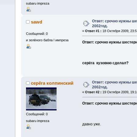
subaru impreza
Ответ: срочно нужны ше
sawd
2002год.
«
Ответ #1 :
18 Октября 2009, 23:5
Сообщений: 0
и зелёного бабла ! импреза
Ответ: срочно нужны шестерни
серёга кузовню сделал?
Ответ: срочно нужны ше
серёга колпинский
2002год.
«
Ответ #2 :
19 Октября 2009, 19:1
Ответ: срочно нужны шестерни
Сообщений: 0
subaru impreza
давно уже.