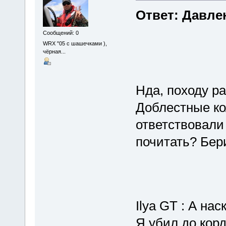
Ответ: Давле
Сообщений: 0
WRX "05 с шашечками ),
чёрная...
Нда, походу ра
Доблестные ко
ответствовали 
почитать? Бери
Ilya GT : А на
Я убил до корд