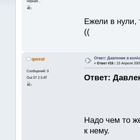
чёрная...
Ежели в нули, 
((
Ответ: Давление в колё
qwest
«
Ответ #16 :
15 Апреля 2009
Сообщений: 0
Ответ: Давле
Out 07 2.5 AT
Надо чем то ж
к нему.