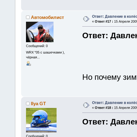
Ответ: Давление в колё
Автомобилист
«
Ответ #17 :
15 Апреля 2009
Ответ: Давле
Сообщений: 0
WRX "05 с шашечками ),
чёрная...
Но почему зиму
Ответ: Давление в колё
Ilya GT
«
Ответ #18 :
15 Апреля 2009
Ответ: Давле
Сообщений: 0