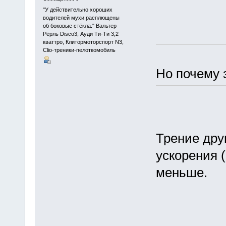
"У действительно хороших
водителей мухи расплющены
об боковые стёкла." Вальтер
Рёрль Disco3, Ауди Ти-Ти 3,2
кваттро, Клитормоторспорт N3,
Clio-треники-пелоткомобиль
Но почему з
Трение друг
ускорения 
меньше.