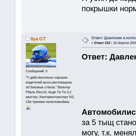
покрышки норм
Ответ: Давление в колё
Ilya GT
«
Ответ #22 :
16 Апреля 2009
Ответ: Давле
Сообщений: 0
"У действительно хороших
водителей мухи расплющены
об боковые стёкла." Вальтер
Рёрль Disco3, Ауди Ти-Ти 3,2
кваттро, Клитормоторспорт N3,
Clio-треники-пелоткомобиль
Автомобилис
за 5 тыщ стано
могу, т.к. мен