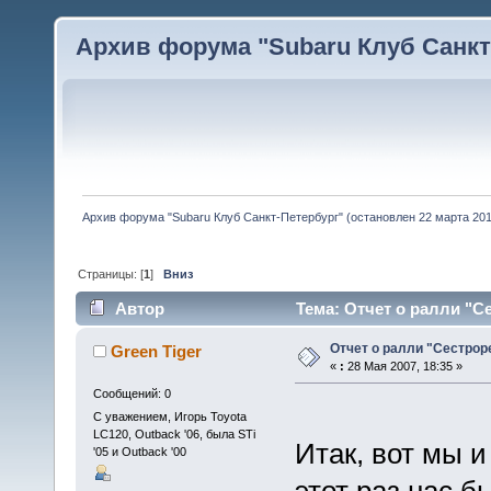
Архив форума "Subaru Клуб Санкт-
Архив форума "Subaru Клуб Санкт-Петербург" (остановлен 22 марта 2010
Страницы: [
1
]
Вниз
Автор
Тема: Отчет о ралли "С
Отчет о ралли "Сестрор
Green Tiger
«
:
28 Мая 2007, 18:35 »
Сообщений: 0
С уважением, Игорь Toyota
LC120, Outback '06, была STi
Итак, вот мы и
'05 и Outback '00
этот раз нас б