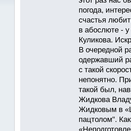
погода, интере
счастья любит
в абослюте - у
Куликова. Иск
В очередной р
одержавший ра
с такой скоро
непонятно. Пр
такой был, на
Жидкова Владу
Жидковым в «
пацтолом". Ка
«Неподготовл