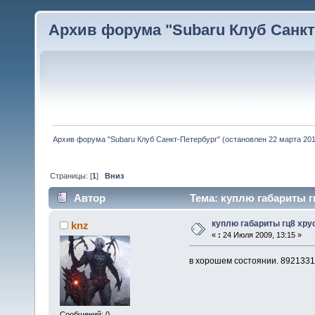
Архив форума "Subaru Клуб Санкт-
Архив форума "Subaru Клуб Санкт-Петербург" (остановлен 22 марта 2010
Страницы: [
1
]
Вниз
Автор
Тема: куплю габариты гц
куплю габариты гц8 хру
knz
«
:
24 Июля 2009, 13:15 »
в хорошем состоянии. 892133
Сообщений: 0