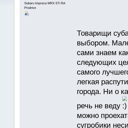
Subaru Impreza WRX STi RA
Prodrive
Товарищи суба
выбором. Мале
сами знаем ка
следующих цел
самого лучшег
легкая распут
города. Ни о к
речь не веду
можно проехат
сугробики нес