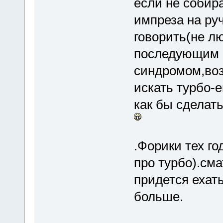
если не собир
импреза на ру
говорить(не л
последующим 
синдромом,воз
искать турбо-
как бы сделать
.Форики тех г
про турбо).сма
придется ехат
больше.