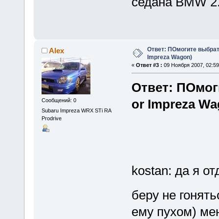
седана BMW 2
Ответ: ПОмогите выбрать
Alex
Impreza Wagon)
«
Ответ #3 :
09 Ноября 2007, 02:59
Ответ: ПОмог
or Impreza Wa
Сообщений: 0
Subaru Impreza WRX STi RA
Prodrive
kostan: да я о
беру не гонят
ему пухом) мен