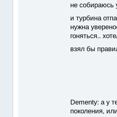
не собираюсь у
и турбина отпа
нужна уверенос
гоняться.. хот
взял бы прави
Dementy: а у т
поколения, ил