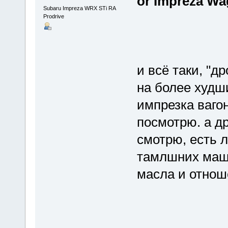
or Impreza Wa
Subaru Impreza WRX STi RA
Prodrive
и всё таки, "д
на более худши
импрезка вагон
посмотрю. а д
смотрю, есть л
тамлшних маши
масла и отнош