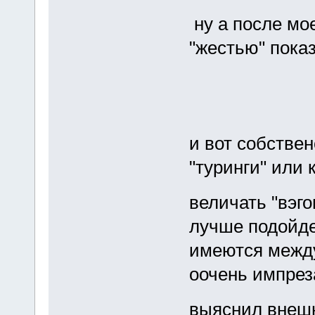
ну а после мо
"жестью" пока
и вот собствен
"туринги" или 
величать "вэг
лучше подойде
имеются между
оочень импреза
выяснил внешн