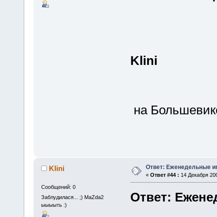
Klini
на Большевико
Ответ: Еженедельные и
Klini
«
Ответ #44 :
14 Декабря 200
Сообщений: 0
Ответ: Ежене
Заблудилася... ;) MaZda2
ыыыыть :)