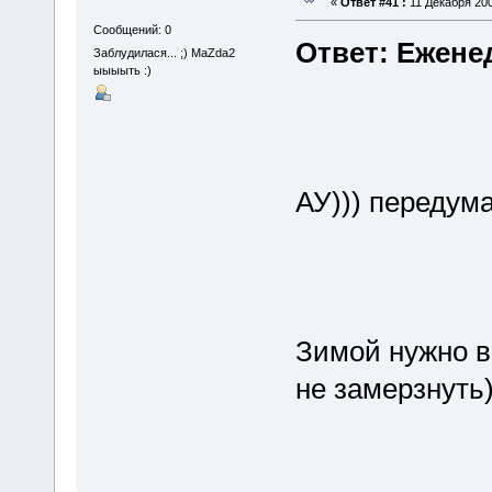
«
Ответ #41 :
11 Декабря 200
Сообщений: 0
Ответ: Ежене
Заблудилася... ;) MaZda2
ыыыыть :)
АУ))) передум
Зимой нужно в
не замерзнуть)