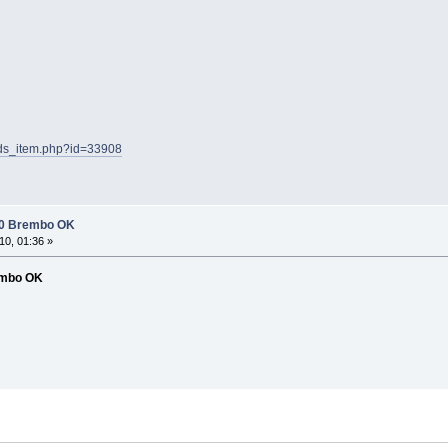
/ads_item.php?id=33908
90 Brembo OK
0, 01:36 »
embo OK