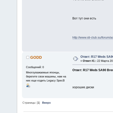
Вот тут они есть
http://www.sti-club.su/forum
Ответ: R17 Weds SA
GODD
«
Ответ #1 :
22 Марта 201
Сообщений: 0
Ответ: R17 Weds SA90 Br
Многоуважаемые японцы,
берегите свои машины, нам на
них еще ездить Legacy SpecB
хорошие диски
Страницы: [
1
]
Вверх