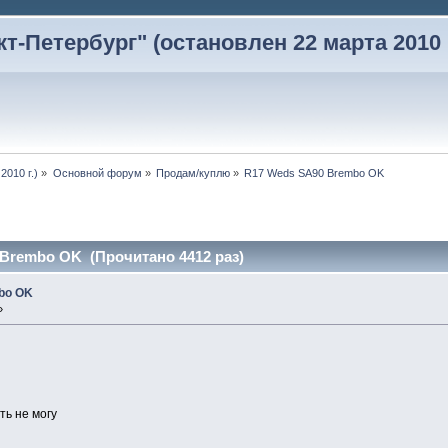
-Петербург" (остановлен 22 марта 2010 г
2010 г.)
»
Основной форум
»
Продам/куплю
»
R17 Weds SA90 Brembo OK
Brembo OK (Прочитано 4412 раз)
bo OK
»
ть не могу