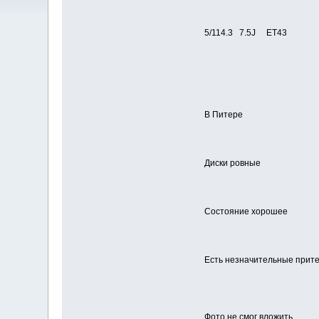
5/114.3 7.5J ET43
В Питере
Диски ровные
Состояние хорошее
Есть незначительные прите
Фото не смог вложить