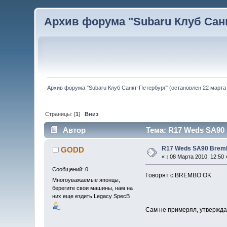
Архив форума "Subaru Клуб Санкт
Архив форума "Subaru Клуб Санкт-Петербург" (остановлен 22 марта 
Страницы: [
1
]
Вниз
Автор
Тема: R17 Weds SA90 
R17 Weds SA90 Brem
GODD
«
:
08 Марта 2010, 12:50 
Сообщений: 0
Говорят с BREMBO OK
Многоуважаемые японцы,
берегите свои машины, нам на
них еще ездить Legacy SpecB
Сам не примерял, утвержда