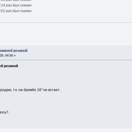
114 раз был скачан
101 раз был скачан
 зимней резиной
9, 04:56 »
ей резиной
одаю, т.к. на брембо 16" не встает..
ось?..