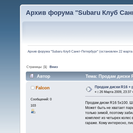
Архив форума "Subaru Клуб Санкт
Архив форума "Subaru Клуб Санкт-Петербург" (остановлен 22 марта 
Страницы: [
1
]
Вниз
Автор
Тема: Продам диски R
Продам диски R16 + 
Falcon
«
:
26 Марта 2009, 23:37 
Сообщений: 0
Продам диски R16 5x100. Ши
103
Может быть не хватает пары 
только зимой, поэтому заби
комплект из четырех колес в
гараже. Кому интересно, пиш