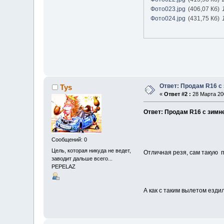
Фото023.jpg
(406,07 Кб)
Фото024.jpg
(431,75 Кб)
Ответ: Продам R16 с
Tys
«
Ответ #2 :
28 Марта 200
Ответ: Продам R16 с зимн
Сообщений: 0
Цель, которая никуда не ведет,
Отличная резя, сам такую пр
заводит дальше всего...
PEPELAZ
А как с таким вылетом ездил