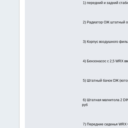
1) передний и задний стаб
2) Радиатор ОЖ штатный ор
3) Корпус воздушного фильт
4) Бензонасос с 2,5 WRX вм
5) Штатный бачок ОЖ (котор
6) Штатная магнитола 2 DI
руб
7) Передние сиденья WRX че