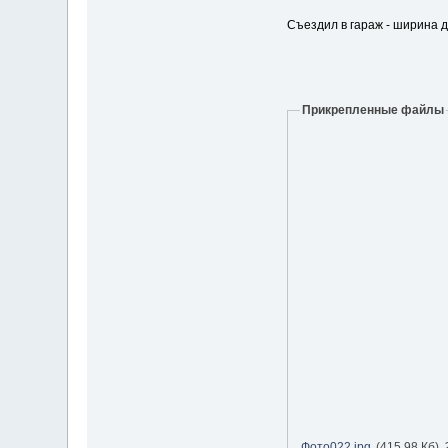
Съездил в гараж - ширина д
Прикрепленные файлы
Фото022.jpg
(415,98 Кб)