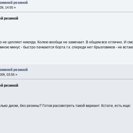
 зимней резиной
9, 14:50 »
ей резиной
о не цепляет никогда. Колею вообще не замечает. В общем все отлично. И смо
ою минус - быстро пачкаются борта т.к. спереди нет брызговиков - не вста
 зимней резиной
09, 03:55 »
ей резиной
лько диски, без резины? Готов рассмотреть такой вариант. Кстати, есть еще: