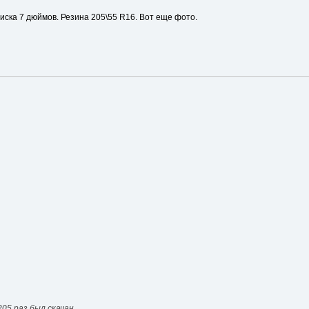
иска 7 дюймов. Резина 205\55 R16. Вот еще фото.
205 раз был скачан