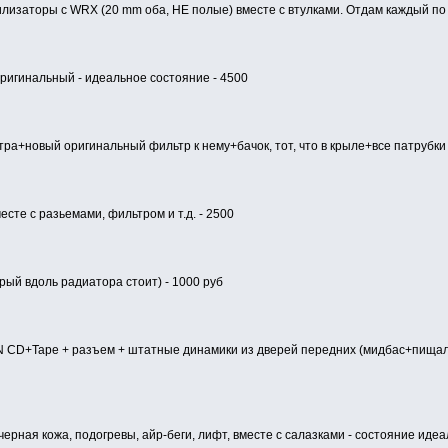
илизаторы с WRX (20 mm оба, НЕ полые) вместе с втулками. Отдам каждый по
игинальный - идеальное состояние - 4500
ра+новый оригинальный фильтр к нему+бачок, тот, что в крыле+все патрубки
есте с разьемами, фильтром и т.д. - 2500
ый вдоль радиатора стоит) - 1000 руб
N CD+Tape + разъем + штатные динамики из дверей передних (мидбас+пищал
рная кожа, подогревы, айр-беги, лифт, вместе с салазками - состояние идеа