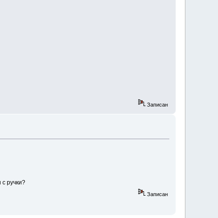
Записан
 с ручки?
Записан