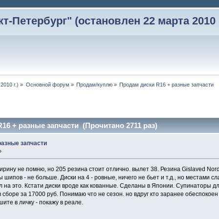
-Петербург" (остановлен 22 марта 2010 г
2010 г.)
»
Основной форум
»
Продам/куплю
»
Продам диски R16 + разные запчасти
16 + разные запчасти (Прочитано 2711 раз)
разные запчасти
»
рину не помню, но 205 резина стоит отлично. вылет 38. Резина Gislaved Nord 
шипов - не больше. Диски на 4 - ровные, ничего не бьет и т.д., но местами сл
л на это. Кстати диски вроде как кованные. Сделаны в Японии. Супинаторы д
 сборе за 17000 руб. Понимаю что не сезон. но вдруг кто заранее обеспокоен :
ите в личку - покажу в реале.