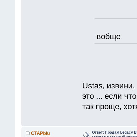
вобще
Ustas, извини,
это ... если ч
так проще, хот
Ответ: Продам Legacy B
CTAPbIu