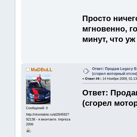
Просто ничег
мгновенно, г
минут, что уж
Ответ: Продам Legacy B
MaDBuLL
(сгорел моторный отсек
«
Ответ #4 :
14 Ноября 2009, 01:13
Ответ: Прода
(сгорел мото
Сообщений: 0
http://vkontakte.ru/id284592?
92138 - я вконтакте. Impreza
2006