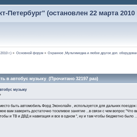
-Петербург" (остановлен 22 марта 2010 г
2010 г.)
»
Основной форум
»
Охранное ,Мультимедиа и любое другое доп. оборудован
ть в автобус музыку (Прочитано 32197 раз)
автобус музыку
»
место быть автомобиль Форд Эконолайн , используется для дальних поездок з
смею вам заверить достаточно тоскливое занятие ...в связи с чем вопрос "Что
тобы и ТВ и ДВД и навигация и все в одном ", ну и там чтобы бюджетно было ....