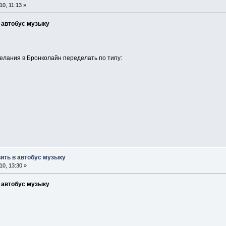
0, 11:13 »
в автобус музыку
елания в Бронколайн переделать по типу:
вить в автобус музыку
0, 13:30 »
в автобус музыку