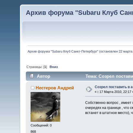
Архив форума "Subaru Клуб Санкт
Архив форума "Subaru Клуб Санкт-Петербург" (остановлен 22 марта 
Страницы: [
1
]
Вниз
Автор
Тема: Созрел постави
Созрел поставить в 
Нестеров Андрей
«
:
17 Марта 2010, 22:17 
Собственно вопрос , имеет 
очередях на границе , что 
встанет в штатное место), ч
Сообщений: 0
868