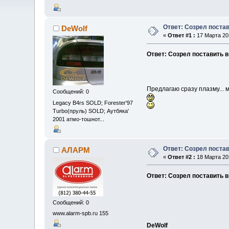
Ответ: Созрел поста
DeWolf
«
Ответ #1 :
17 Марта 201
Ответ: Созрел поставить 
Предлагаю сразу плазму... м
Сообщений: 0
Legacy B4rs SOLD; Forester'97
Turbo(пруль) SOLD; Аутбяка'
2001 атмо-тошнот...
Ответ: Созрел поста
АЛАРМ
«
Ответ #2 :
18 Марта 201
Ответ: Созрел поставить 
Сообщений: 0
www.alarm-spb.ru 155
DeWolf