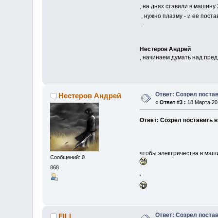
, на днях ставили в машин
, нужно плазму - и ее пост
.
Нестеров Андрей
, начинаем думать над пред
Ответ: Созрел поста
Нестеров Андрей
«
Ответ #3 :
18 Марта 201
Ответ: Созрел поставить 
чтобы электричества в маши
Сообщений: 0
868
'
Ответ: Созрел поста
FILL