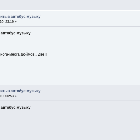
вить в автобус музыку
0, 23:19 »
в автобус музыку
нога-многа дюймов... две!!!
вить в автобус музыку
0, 00:53 »
в автобус музыку