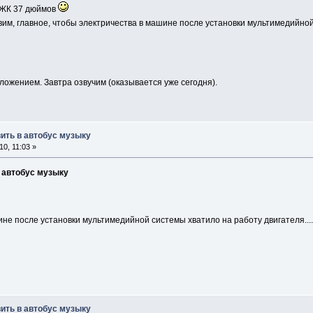
у ЖК 37 дюймов
авим, главное, чтобы электричества в машине после установки мультимедийно
ложением. Завтра озвучим (оказывается уже сегодня).
вить в автобус музыку
0, 11:03 »
в автобус музыку
не после установки мультимедийной системы хватило на работу двигателя....
вить в автобус музыку