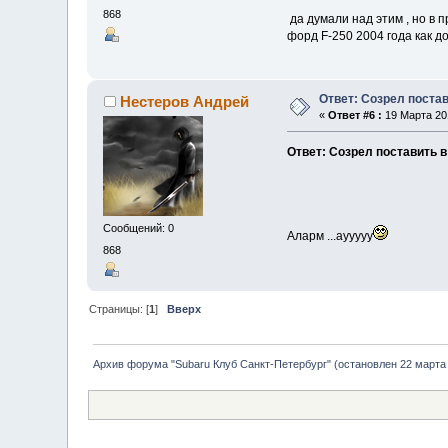
868
да думали над этим , но в
форд F-250 2004 года как до
Ответ: Созрел поста
Нестеров Андрей
«
Ответ #6 :
19 Марта 201
Ответ: Созрел поставить 
Сообщений: 0
Аларм ...аууууу
868
Страницы: [
1
]
Вверх
Архив форума "Subaru Клуб Санкт-Петербург" (остановлен 22 марта 