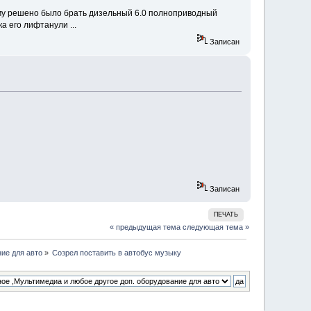
тому решено было брать дизельный 6.0 полноприводный
а его лифтанули ...
Записан
Записан
ПЕЧАТЬ
« предыдущая тема
следующая тема »
ие для авто
»
Созрел поставить в автобус музыку