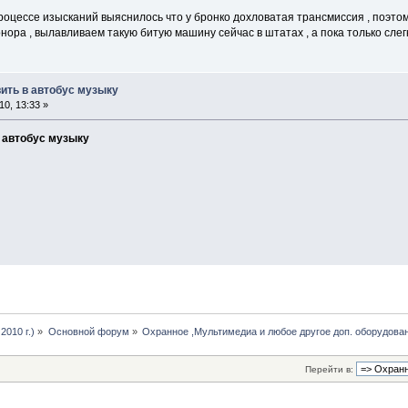
 процессе изысканий выяснилось что у бронко дохловатая трансмиссия , поэ
нора , вылавливаем такую битую машину сейчас в штатах , а пока только слегк
вить в автобус музыку
0, 13:33 »
в автобус музыку
2010 г.)
»
Основной форум
»
Охранное ,Мультимедиа и любое другое доп. оборудован
Перейти в: