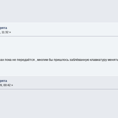
арята
 11:32 »
пах пока не передаётся , многим бы пришлось заблёванную клавиатуру менят
арята
, 00:42 »