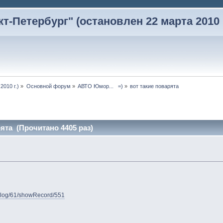
-Петербург" (остановлен 22 марта 2010 г
2010 г.)
»
Основной форум
»
АВТО Юмор...   =)
»
вот такие поварята
ята (Прочитано 4405 раз)
y/blog/61/showRecord/551