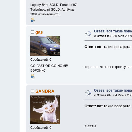
Legacy B4rs SOLD; Forester'97
Turbo(пруль) SOLD; Аутбяка'
2001 атмо-тошнот...
Ответ: вот такие пов
gas
«
Ответ #3 :
30 Мая 2009,
Ответ: вот такие поварята
Сообщений: 0
GO FAST OR GO HOME!
хорошо , что по тырнету за
ВЭРЭИКС
Ответ: вот такие пов
SANDRA
«
Ответ #4 :
04 Июня 2009
Ответ: вот такие поварята
Жесть!
Сообщений: 0