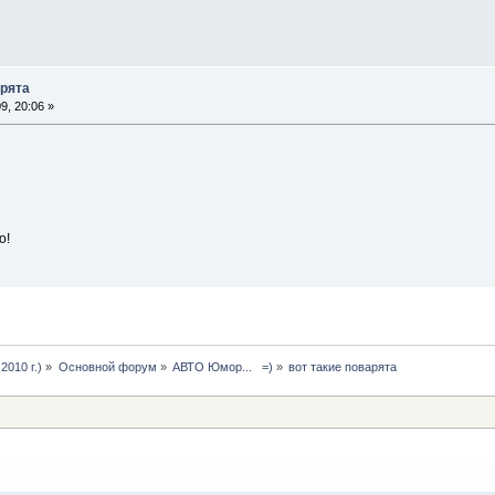
арята
, 20:06 »
о!
2010 г.)
»
Основной форум
»
АВТО Юмор...   =)
»
вот такие поварята