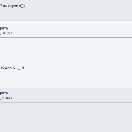
? голосуем =)))
арята
 04:15 »
тошнило..._)))
арята
 10:03 »