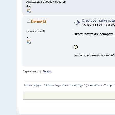
Александра Субару Форестер
2.0
Ответ: вот такие пов
Denis{1}
«
Ответ #5 :
16 Июня 2009
Сообщений: 0
Ответ: вот такие поварята
.....
Хорошо посмеялся, спасиб
Страницы: [
1
]
Вверх
Архив форума "Subaru Клуб Санкт-Петербург" (остановлен 22 марта 