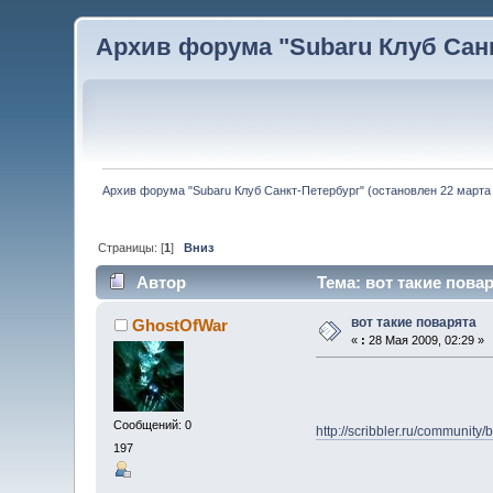
Архив форума "Subaru Клуб Санкт
Архив форума "Subaru Клуб Санкт-Петербург" (остановлен 22 марта 
Страницы: [
1
]
Вниз
Автор
Тема: вот такие повар
вот такие поварята
GhostOfWar
«
:
28 Мая 2009, 02:29 »
Сообщений: 0
http://scribbler.ru/communit
197