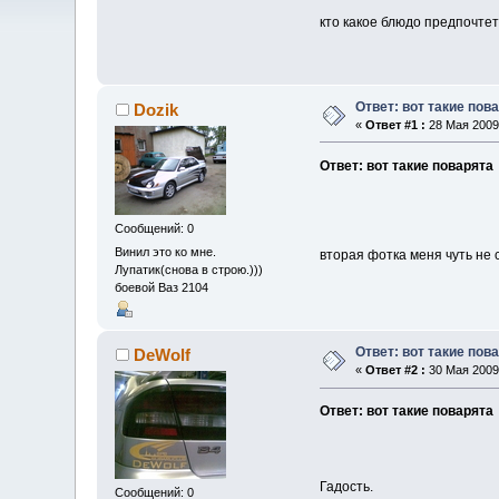
кто какое блюдо предпочтет
Ответ: вот такие пов
Dozik
«
Ответ #1 :
28 Мая 2009,
Ответ: вот такие поварята
Сообщений: 0
Винил это ко мне.
вторая фотка меня чуть не с
Лупатик(снова в строю.)))
боевой Ваз 2104
Ответ: вот такие пов
DeWolf
«
Ответ #2 :
30 Мая 2009,
Ответ: вот такие поварята
Гадость.
Сообщений: 0