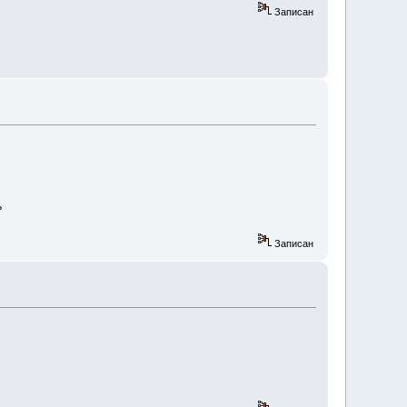
Записан
ь
Записан