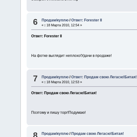
6
Продам/куплю
/
Ответ: Forester II
«
:
18 Марта 2010, 12:54 »
Ответ: Forester II
На фотке выглядит неплохо!Удачи в продаже!
7
Продам/куплю
/
Ответ: Продам свою Легасю!Битая!
«
:
18 Марта 2010, 12:53 »
Ответ: Продам свою Легасю!Битая!
Поэтому и пишу торг!Подумаю!
8
Продам/куплю
/
Продам свою Легасю!Битая!