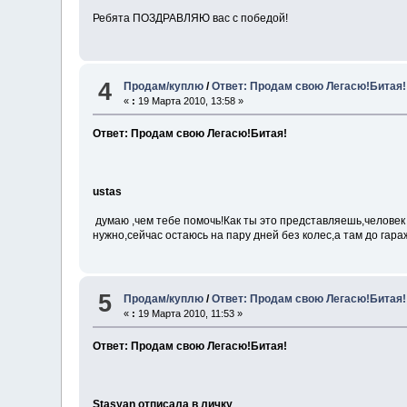
Ребята ПОЗДРАВЛЯЮ вас с победой!
4
Продам/куплю
/
Ответ: Продам свою Легасю!Битая!
«
:
19 Марта 2010, 13:58 »
Ответ: Продам свою Легасю!Битая!
ustas
думаю ,чем тебе помочь!Как ты это представляешь,человек 
нужно,сейчас остаюсь на пару дней без колес,а там до гар
5
Продам/куплю
/
Ответ: Продам свою Легасю!Битая!
«
:
19 Марта 2010, 11:53 »
Ответ: Продам свою Легасю!Битая!
Stasyan отписала в личку