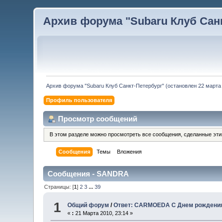
Архив форума "Subaru Клуб Санкт
Архив форума "Subaru Клуб Санкт-Петербург" (остановлен 22 марта 
Профиль пользователя
Просмотр сообщений
В этом разделе можно просмотреть все сообщения, сделанные эт
Сообщения
Темы
Вложения
Сообщения - SANDRA
Страницы: [
1
]
2
3
...
39
1
Общий форум
/
Ответ: CARMOEDA С Днем рождения!
«
:
21 Марта 2010, 23:14 »