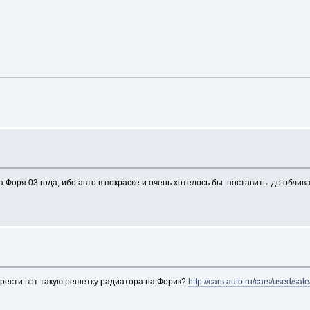
 Форя 03 года, ибо авто в покраске и очень хотелось бы поставить до облив
брести вот такую решетку радиатора на Форик?
http://cars.auto.ru/cars/used/sa