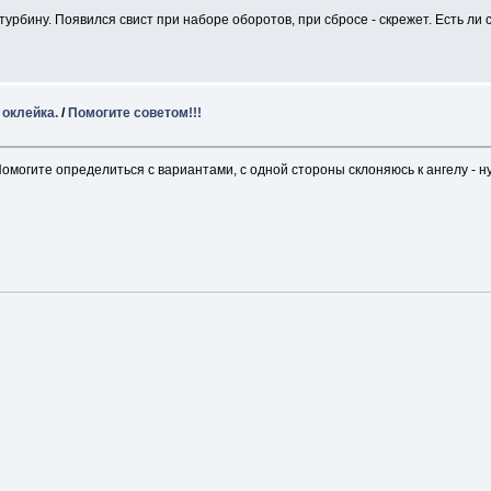
урбину. Появился свист при наборе оборотов, при сбросе - скрежет. Есть л
 оклейка.
/
Помогите советом!!!
огите определиться с вариантами, с одной стороны склоняюсь к ангелу - ну о