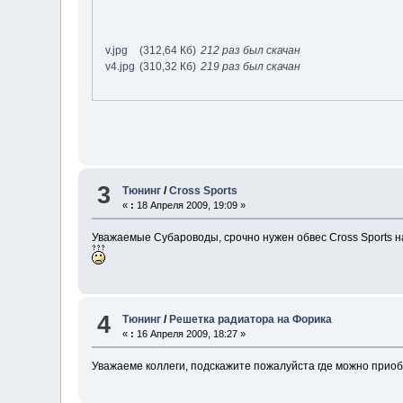
v.jpg
(312,64 Кб)
212 раз был скачан
v4.jpg
(310,32 Кб)
219 раз был скачан
3
Тюнинг
/
Cross Sports
«
:
18 Апреля 2009, 19:09 »
Уважаемые Субароводы, срочно нужен обвес Cross Sports на
4
Тюнинг
/
Решетка радиатора на Форика
«
:
16 Апреля 2009, 18:27 »
Уважаеме коллеги, подскажите пожалуйста где можно прио