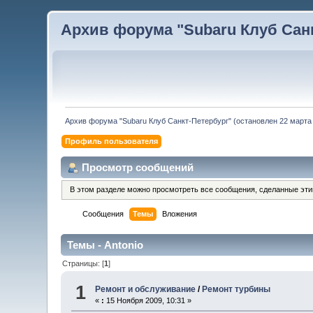
Архив форума "Subaru Клуб Санкт
Архив форума "Subaru Клуб Санкт-Петербург" (остановлен 22 марта 
Профиль пользователя
Просмотр сообщений
В этом разделе можно просмотреть все сообщения, сделанные эт
Сообщения
Темы
Вложения
Темы - Antonio
Страницы: [
1
]
1
Ремонт и обслуживание
/
Ремонт турбины
«
:
15 Ноября 2009, 10:31 »