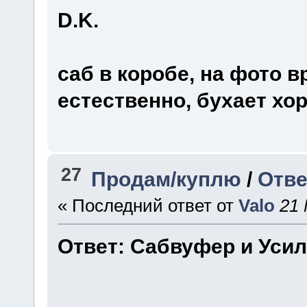
D.K.
саб в коробе, на фото 
естественно, бухает хо
27
Продам/куплю
/
Отве
« Последний ответ от
Valo
21 
Ответ: Сабвуфер и Уси