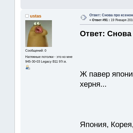
Ответ: Снова про ксенон
ustas
«
Ответ #91 :
19 Января 2010
Ответ: Снова
Сообщений: 0
Натяжные потолки - это ко мне
945-30-03 Legacy B11 97г.в.
Ж павер япония
херня...
Япония, Корея,