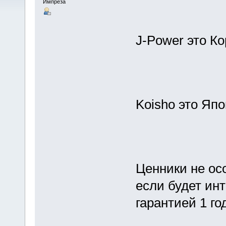
Импреза
J-Power это К
Koisho это Яп
Ценники не осо
если будет ин
гарантией 1 го